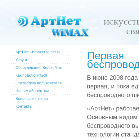
Первая
АртНет - Искусство связи!
Услуги
беспрово
Оборудование BreezeMax
Как подключиться
В июне 2008 года
Статистика пользователя
первая, и пока е
Нашим абонентам
беспроводного ш
Вопросы и ответы
Контакты
«АртНет» работае
Основным видом 
беспроводного вы
технологии станд